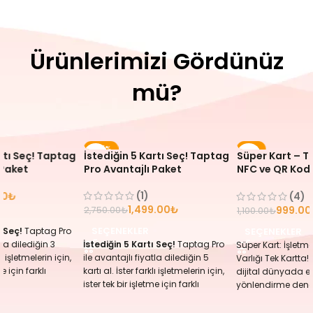
Ürünlerimizi Gördünüz
mü?
-45%
-9%
artı Seç! Taptag
İstediğin 5 Kartı Seç! Taptag
Süper Kart – T
YENI
 Paket
Pro Avantajlı Paket
NFC ve QR Kodl
– Tüm Sosyal 
(1)
Kartta
00
₺
(4)
1,499.00
₺
999.00
2,750.00
₺
1,100.00
₺
SEÇENEKLER
ı Seç!
Taptag Pro
SEÇENEKLER
tla dilediğin 3
İstediğin 5 Kartı Seç!
Taptag Pro
Süper Kart: İşletmen
lı işletmelerin için,
ile avantajlı fiyatla dilediğin 5
Varlığı Tek Kartta!
me için farklı
kartı al. İster farklı işletmelerin için,
dijital dünyada et
Seçimini yap ve
ister tek bir işletme için farklı
yönlendirme dene
 taşı!
kartlar oluştur. Seçimini yap ve
öteye taşıyan yenil
fiyatlarla 3 kartını
işini bir adım öne taşı!
çözümüdür. NFC 