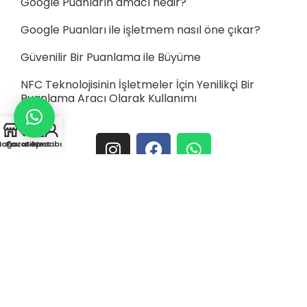
Google Puanların amacı nedir?
Google Puanları ile işletmem nasıl öne çıkar?
Güvenilir Bir Puanlama ile Büyüme
NFC Teknolojisinin İşletmeler İçin Yenilikçi Bir
Puanlama Aracı Olarak Kullanımı
0
ağaza
Favoriler
Sepet
Hesabım
0 (850) 777 0 144
iletisim@taptag.pro